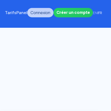
Créer un compte
Tarifs
Panel
Connexion
EN
|
FR